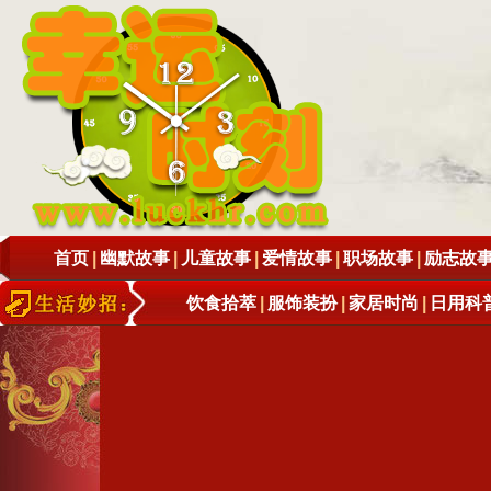
首页
|
幽默故事
|
儿童故事
|
爱情故事
|
职场故事
|
励志故
饮食拾萃
|
服饰装扮
|
家居时尚
|
日用科