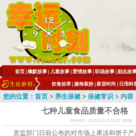
首页
|
幽默故事
|
儿童故事
|
爱情故事
|
职场故事
|
励志故
饮食拾萃
|
服饰装扮
|
家居时尚
|
日用科
您的位置：
首页
>
养生保健
>
保健常识
> 内容
七种儿童食品质量不合格
发布时间：2026/5/11 15:51:07 浏览数：
质监部门日前公布的对市场上果冻和饼干产