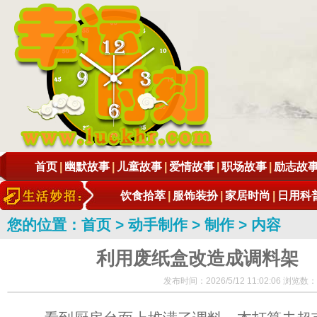
首页
|
幽默故事
|
儿童故事
|
爱情故事
|
职场故事
|
励志故
饮食拾萃
|
服饰装扮
|
家居时尚
|
日用科
您的位置：
首页
>
动手制作
>
制作
> 内容
利用废纸盒改造成调料架
发布时间：2026/5/12 11:02:06 浏览数：