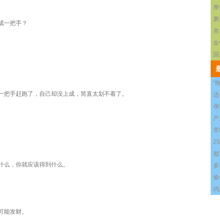
摩
蘑
成一把手？
美
金
国
“
把手赶跑了，自己却没上成，简直太划不着了。
适
孕
产
常
2
都
么，你就应该得到什么。
多
偷
鸡
可能发财。