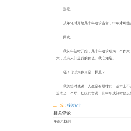
那是。
从年轻时开始几十年追求当官，中年才可能
同意。
我从年轻时开始，几十年追求成为一个作家，
大，总有人知道我的价值。我心知足。
呸！你以为你真是一棵葱？
我笑笑对他说，人生是有规律的，基本上不会
追求当一个厅、处级的官员，到中年成熟时他反
上一篇：
啼笑皆非
相关评论
评论未找到