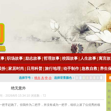
故事
|
职场故事
|
励志故事
|
哲理故事
|
校园故事
|
人生故事
|
寓言故
装扮
|
家居时尚
|
日用科普
|
旅行地理
|
动手制作
|
急救自救
|
养生
选择字号：
特大
大
中
小
选择背景颜色：
一
绝无意外
老
：2026/6/5 15:34:10 浏览数：72
名
世
一把手赶跑了。但我作为二把手，并没有成为一把手，组织上派了位优秀的领
唯