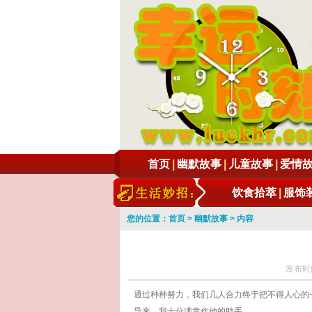
首页
|
幽默故事
|
儿童故事
|
爱情
饮食拾萃
|
服饰
您的位置：
首页
>
幽默故事
> 内容
发布时间
通过种种努力，我们几人合力终于把不得人心的
导来，我十分满意作他的助手。