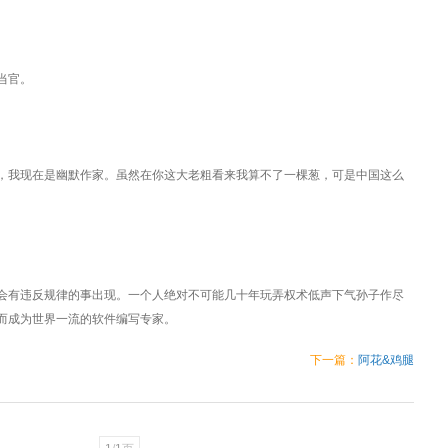
当官。
我现在是幽默作家。虽然在你这大老粗看来我算不了一棵葱，可是中国这么
有违反规律的事出现。一个人绝对不可能几十年玩弄权术低声下气孙子作尽
而成为世界一流的软件编写专家。
下一篇：
阿花&鸡腿