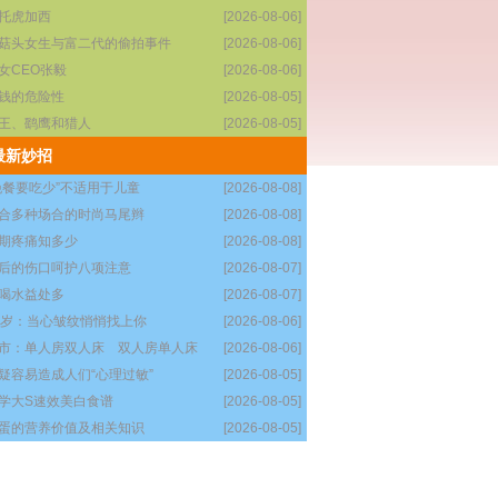
托虎加西
[2026-08-06]
菇头女生与富二代的偷拍事件
[2026-08-06]
女CEO张毅
[2026-08-06]
钱的危险性
[2026-08-05]
王、鹞鹰和猎人
[2026-08-05]
最新妙招
晚餐要吃少”不适用于儿童
[2026-08-08]
合多种场合的时尚马尾辫
[2026-08-08]
期疼痛知多少
[2026-08-08]
后的伤口呵护八项注意
[2026-08-07]
喝水益处多
[2026-08-07]
5岁：当心皱纹悄悄找上你
[2026-08-06]
市：单人房双人床 双人房单人床
[2026-08-06]
疑容易造成人们“心理过敏”
[2026-08-05]
学大S速效美白食谱
[2026-08-05]
蛋的营养价值及相关知识
[2026-08-05]