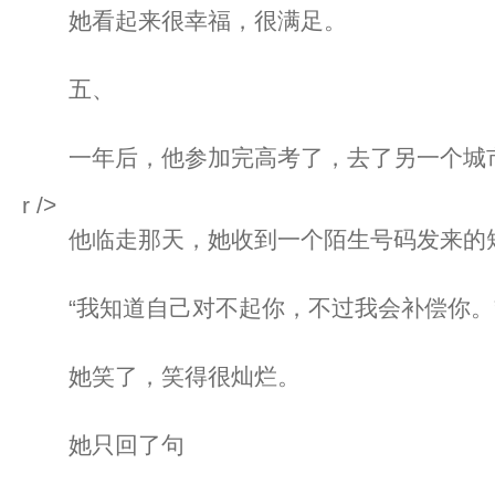
她看起来很幸福，很满足。
五、
一年后，他参加完高考了，去了另一个城
r />
他临走那天，她收到一个陌生号码发来的
“我知道自己对不起你，不过我会补偿你。
她笑了，笑得很灿烂。
她只回了句