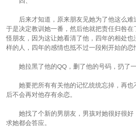
四、
后来才知道，原来朋友见她为了他这么难过
于是决定教训她一番，然后他就把责任归咎在
怪朋友，因为这让她看清了他，四年的相处也
样的人，四年的感情也抵不过一段刚开始的恋
她拉黑了他的QQ，删了他的号码，扔了一
她要把所有有关他的记忆统统忘掉，再也不
后不会再对他存有余恋。
她找了个新的男朋友，男孩对她很好很好，
求她都会答应。